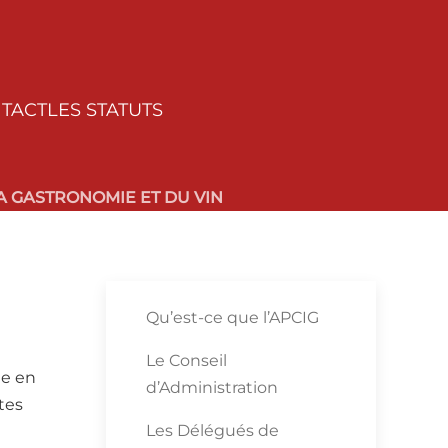
TACT
LES STATUTS
 GASTRONOMIE ET DU VIN
Qu’est-ce que l’APCIG
Le Conseil
ée en
d’Administration
tes
Les Délégués de