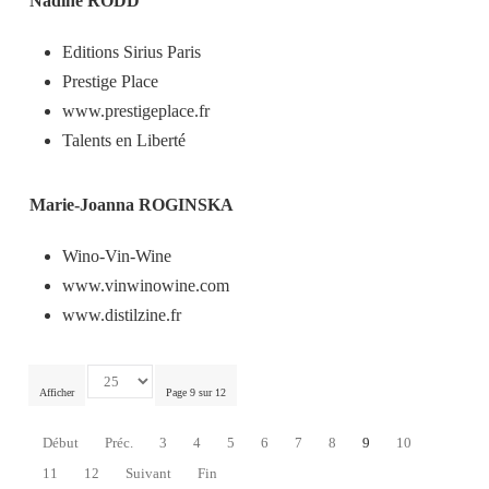
Nadine RODD
Editions Sirius Paris
Prestige Place
www.prestigeplace.fr
Talents en Liberté
Marie-Joanna ROGINSKA
Wino-Vin-Wine
www.vinwinowine.com
www.distilzine.fr
Afficher
Page 9 sur 12
Début
Préc.
3
4
5
6
7
8
9
10
11
12
Suivant
Fin