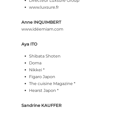
Directeur Luxsure Group
www.luxsure.fr
Anne INQUIMBERT
www.idéemiam.com
Aya ITO
Shibata Shoten
Doma
Nikkei *
Figaro Japon
The cuisine Magazine *
Hearst Japon *
Sandrine KAUFFER